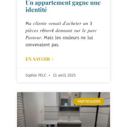
Un appartement gagne une
identité
M𝑎 𝑐𝑙𝑖𝑒𝑛𝑡𝑒 𝑣𝑒𝑛𝑎𝑖𝑡 𝑑’𝑎𝑐ℎ𝑒𝑡𝑒𝑟 𝑢𝑛 3
𝑝𝑖𝑒̀𝑐𝑒𝑠 𝑟én𝑜𝑣é 𝑑𝑜𝑛𝑛𝑎𝑛𝑡 𝑠𝑢𝑟 𝑙𝑒 𝑝𝑎𝑟𝑐
𝑃𝑎𝑠𝑡𝑒𝑢𝑟. Mais les couleurs ne lui
convenaient pas.
EN SAVOIR +
Sophie PELC
13 avril 2025
PARTICULIERS