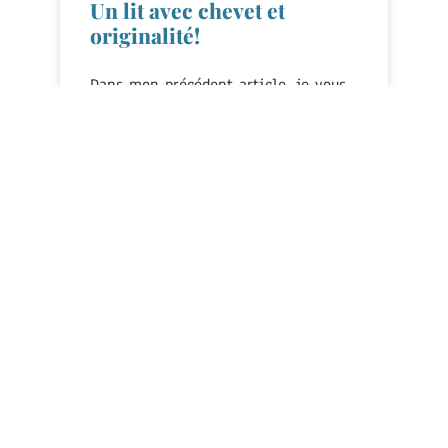
Un lit avec chevet et
originalité!
Dans mon précédent article, je vous
montrais que de ne pas avoir de
chevet faute de place, ou par choix,
EN SAVOIR +
Sophie PELC
9 juin 2020
AMÉNAGEMENT INTÉRIEUR