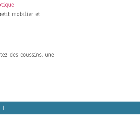
otique-
etit mobilier et
utez des coussins, une
s
|