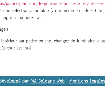
us/papier-peint-jungle-pour-une-touche-tropicale-et-ex
ait une sélection abordable (voire même en soldes!) de p
Jungle à moindre frais….
e intérieur par petite touche…changez de luminaire, ajo
 le tour est joué!
 développé par
MA Sologne Web
|
Mentions légale