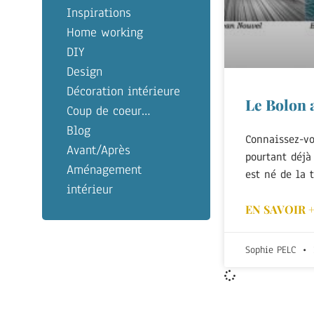
Inspirations
Home working
DIY
Design
Décoration intérieure
Le Bolon a
Coup de coeur…
Blog
Connaissez-vo
Avant/Après
pourtant déjà 
Aménagement
est né de la 
intérieur
EN SAVOIR 
Sophie PELC