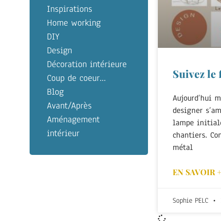
Inspirations
Home working
DIY
Design
Décoration intérieure
Suivez le f
Coup de coeur…
Blog
Aujourd’hui m
Avant/Après
designer s’am
Aménagement
lampe initial
intérieur
chantiers. Co
métal
EN SAVOIR 
Sophie PELC