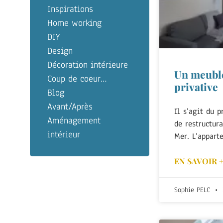
Inspirations
Home working
DIY
Design
Décoration intérieure
Un meublé
Coup de coeur…
privative
Blog
Avant/Après
Il s’agit du p
Aménagement
de restructur
intérieur
Mer. L’appart
EN SAVOIR 
Sophie PELC