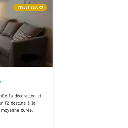
INVESTISSEURS
y
nfié la décoration et
r T2 destiné à la
t moyenne durée.