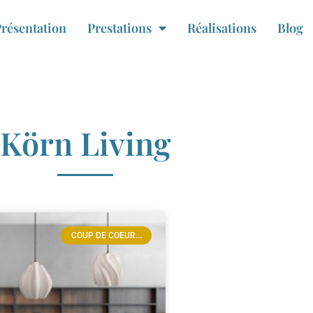
résentation
Prestations
Réalisations
Blog
Körn Living
COUP DE COEUR...