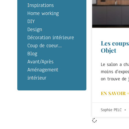
Inspirations
Home working
DIY
Design
Décoration intérieure
Les coups
Coup de coeur…
Objet
Blog
Avant/Après
Le salon a ch
Aménagement
moins d’expos
intérieur
on trouve de 
EN SAVOIR 
Sophie PELC