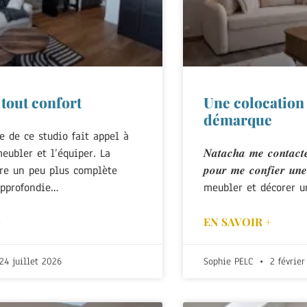
 tout confort
Une colocation 
démarque
e de ce studio fait appel à
eubler et l’équiper. La
𝑵𝒂𝒕𝒂𝒄𝒉𝒂 𝒎𝒆 𝒄𝒐𝒏𝒕𝒂𝒄𝒕𝒆 
re un peu plus complète
𝒑𝒐𝒖𝒓 𝒎𝒆 𝒄𝒐𝒏𝒇𝒊𝒆𝒓 𝒖
approfondie…
meubler et décorer u
+
EN SAVOIR +
24 juillet 2026
Sophie PELC
2 février