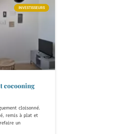
INVESTISSEURS
t cocooning
aguement cloisonné.
ré, remis à plat et
 refaire un