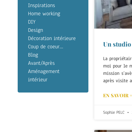
Inspirations
Home working
DIY
Design
Décoration intérieure
Un studio
Coup de coeur…
Blog
La propriétair
Avant/Après
moi pour le m
Aménagement
mission s’avè
intérieur
après visite 
EN SAVOIR 
Sophie PELC