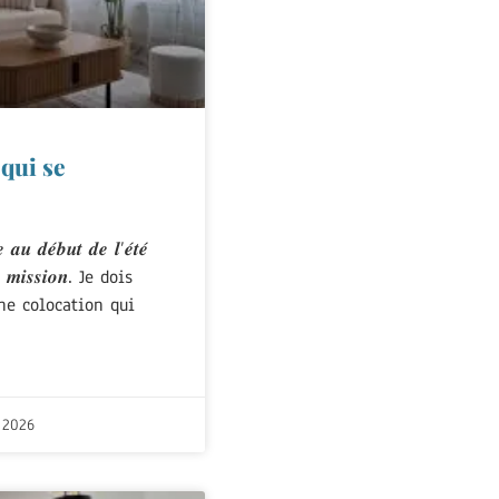
qui se
𝒂𝒖 𝒅𝒆́𝒃𝒖𝒕 𝒅𝒆 𝒍’𝒆́𝒕𝒆́
𝒆 𝒎𝒊𝒔𝒔𝒊𝒐𝒏. Je dois
ne colocation qui
 2026