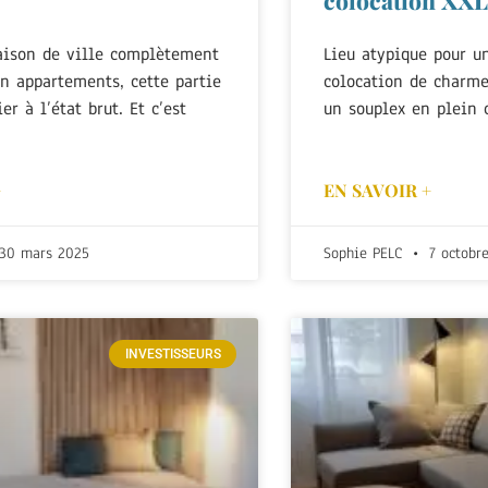
aison de ville complètement
Lieu atypique pour un
en appartements, cette partie
colocation de charm
er à l’état brut. Et c’est
un souplex en plein 
+
EN SAVOIR +
30 mars 2025
Sophie PELC
7 octobr
INVESTISSEURS