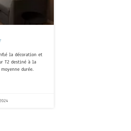
y
nfié la décoration et
r T2 destiné à la
t moyenne durée.
2024