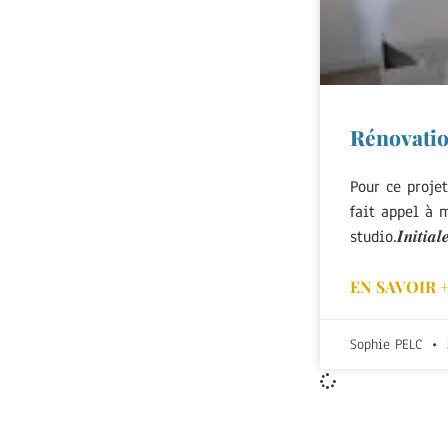
Rénovatio
Pour ce projet
fait appel à 
studio.𝑰𝒏𝒊𝒕𝒊𝒂𝒍𝒆
EN SAVOIR 
Sophie PELC