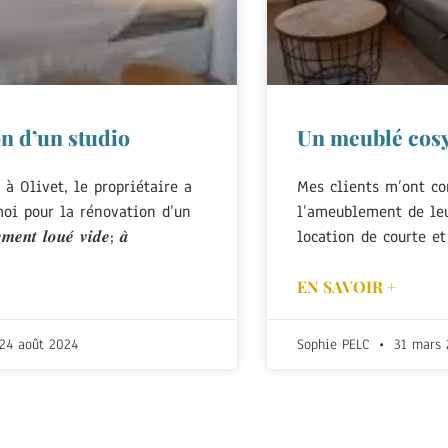
n d’un studio
Un meublé cos
 à Olivet, le propriétaire a
Mes clients m’ont co
moi pour la rénovation d’un
l’ameublement de leu
𝒎𝒆𝒏𝒕 𝒍𝒐𝒖𝒆́ 𝒗𝒊𝒅𝒆; 𝒂̀
location de courte e
+
EN SAVOIR +
24 août 2024
Sophie PELC
31 mars 