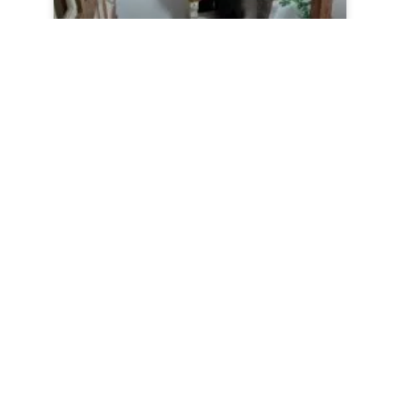
Un lieu atypique pour une
colocation XXL
Lieu atypique pour un projet XXL :
une colocation de charme de 5
chambre dans un souplex en plein
centre
EN SAVOIR +
Sophie PELC
7 octobre 2024