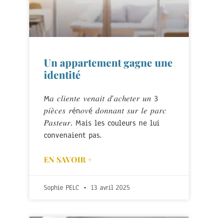
Un appartement gagne une
identité
M𝑎 𝑐𝑙𝑖𝑒𝑛𝑡𝑒 𝑣𝑒𝑛𝑎𝑖𝑡 𝑑’𝑎𝑐ℎ𝑒𝑡𝑒𝑟 𝑢𝑛 3
𝑝𝑖𝑒̀𝑐𝑒𝑠 𝑟én𝑜𝑣é 𝑑𝑜𝑛𝑛𝑎𝑛𝑡 𝑠𝑢𝑟 𝑙𝑒 𝑝𝑎𝑟𝑐
𝑃𝑎𝑠𝑡𝑒𝑢𝑟. Mais les couleurs ne lui
convenaient pas.
EN SAVOIR +
Sophie PELC
13 avril 2025