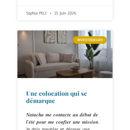
Sophie PELC
15 juin 2026
INVESTISSEURS
Une colocation qui se
démarque
𝑵𝒂𝒕𝒂𝒄𝒉𝒂 𝒎𝒆 𝒄𝒐𝒏𝒕𝒂𝒄𝒕𝒆 𝒂𝒖 𝒅𝒆́𝒃𝒖𝒕 𝒅𝒆
𝒍’𝒆́𝒕𝒆́ 𝒑𝒐𝒖𝒓 𝒎𝒆 𝒄𝒐𝒏𝒇𝒊𝒆𝒓 𝒖𝒏𝒆 𝒎𝒊𝒔𝒔𝒊𝒐𝒏.
Je dois meubler et décorer une