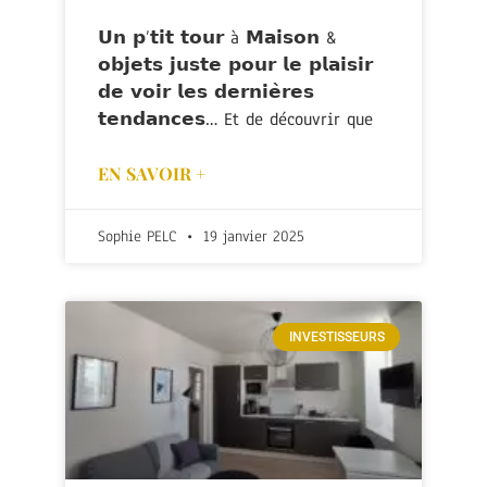
𝗨𝗻 𝗽’𝘁𝗶𝘁 𝘁𝗼𝘂𝗿 à 𝗠𝗮𝗶𝘀𝗼𝗻 &
𝗼𝗯𝗷𝗲𝘁𝘀 𝗷𝘂𝘀𝘁𝗲 𝗽𝗼𝘂𝗿 𝗹𝗲 𝗽𝗹𝗮𝗶𝘀𝗶𝗿
𝗱𝗲 𝘃𝗼𝗶𝗿 𝗹𝗲𝘀 𝗱𝗲𝗿𝗻𝗶𝗲̀𝗿𝗲𝘀
𝘁𝗲𝗻𝗱𝗮𝗻𝗰𝗲𝘀… Et de découvrir que
EN SAVOIR +
Sophie PELC
19 janvier 2025
INVESTISSEURS