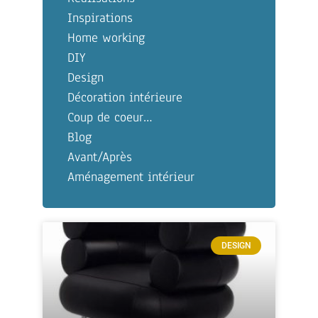
Inspirations
Home working
DIY
Design
Décoration intérieure
Coup de coeur…
Blog
Avant/Après
Aménagement intérieur
DESIGN