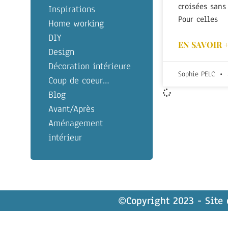
croisées sans
Inspirations
Pour celles
Home working
DIY
EN SAVOIR 
Design
Décoration intérieure
Sophie PELC
Coup de coeur…
Blog
Avant/Après
Aménagement
intérieur
©Copyright 2023 - Site