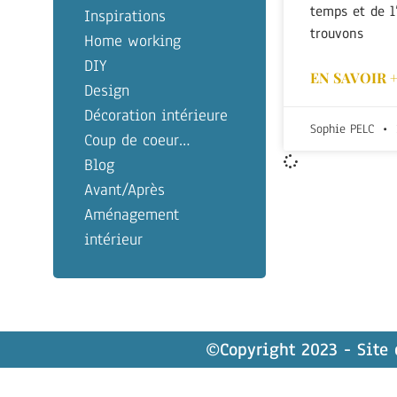
temps et de l
Inspirations
trouvons
Home working
DIY
EN SAVOIR 
Design
Décoration intérieure
Sophie PELC
Coup de coeur…
Blog
Avant/Après
Aménagement
intérieur
©Copyright 2023 - Site