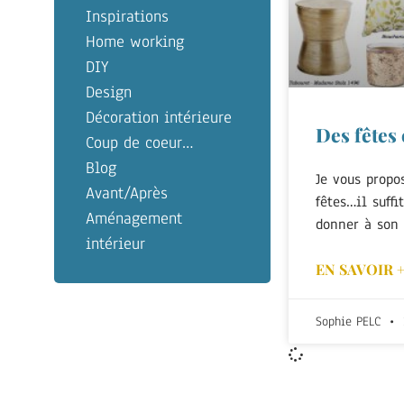
Inspirations
Home working
DIY
Design
Décoration intérieure
Des fêtes
Coup de coeur…
Blog
Je vous propo
Avant/Après
fêtes…il suff
Aménagement
donner à son 
intérieur
EN SAVOIR 
Sophie PELC